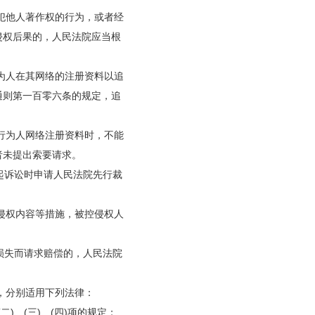
犯他人著作权的行为，或者经
侵权后果的，人民法院应当根
。
为人在其网络的注册资料以追
通则第一百零六条的规定，追
行为人网络注册资料时，不能
者未提出索要请求。
起诉讼时申请人民法院先行裁
侵权内容等措施，被控侵权人
损失而请求赔偿的，人民法院
，分别适用下列法律：
)、(三)、(四)项的规定；